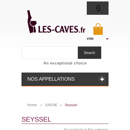
vide
Search
An exceptional choice
NOS APPELLATIONS
Home
SAVOIE
Seyssel
>
>
SEYSSEL
No products in this category.