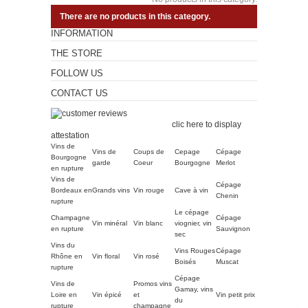
There are no products in this category.
INFORMATION
THE STORE
FOLLOW US
CONTACT US
Merchant approved by
Guaranteed Reviews Company,
clic here to display
attestation
.
Vins de
Vins de
Coups de
Cepage
Cépage
Bourgogne
garde
Coeur
Bourgogne
Merlot
en rupture
Vins de
Cépage
Bordeaux en
Grands vins
Vin rouge
Cave à vin
Chenin
rupture
Le cépage
Champagne
Cépage
Vin minéral
Vin blanc
viognier, vin
en rupture
Sauvignon
sec
Vins du
Vins Rouges
Cépage
Rhône en
Vin floral
Vin rosé
Boisés
Muscat
rupture
Cépage
Vins de
Promos vins
Gamay, vins
Loire en
Vin épicé
et
Vin petit prix
du
rupture
champagne