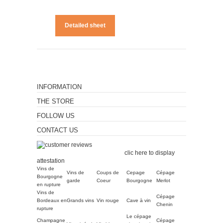
Detailed sheet
INFORMATION
THE STORE
FOLLOW US
CONTACT US
Merchant approved by
Guaranteed Reviews Company,
clic here to display
attestation
.
Vins de
Vins de
Coups de
Cepage
Cépage
Bourgogne
garde
Coeur
Bourgogne
Merlot
en rupture
Vins de
Cépage
Bordeaux en
Grands vins
Vin rouge
Cave à vin
Chenin
rupture
Le cépage
Champagne
Cépage