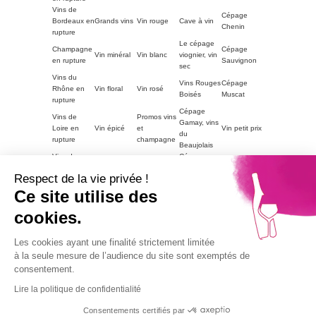
Vins de
Cépage
Bordeaux en
Grands vins
Vin rouge
Cave à vin
Chenin
rupture
Le cépage
Champagne
Cépage
Vin minéral
Vin blanc
viognier, vin
en rupture
Sauvignon
sec
Vins du
Vins Rouges
Cépage
Rhône en
Vin floral
Vin rosé
Boisés
Muscat
rupture
Cépage
Vins de
Promos vins
Gamay, vins
Loire en
Vin épicé
et
Vin petit prix
du
rupture
champagne
Beaujolais
Vins du
Cépage
Vins
ACCORDS
Champagne
Languedoc
Syrah, vin
tanniques
METS
petit prix
Respect de la vie privée !
en rupture
du Rhône
Autres
Ce site utilise des
Vins
LE VIN PAR
Vin blanc
régions en
Magnum
moelleux
GOUTS
petit prix
cookies.
rupture
Vins de
Bourgogne
Cépage
Vins rouge
Les cookies ayant une finalité strictement limitée
Vins corsés
Vouvray
en rupture
Chardonnay
petit prix
à la seule mesure de l’audience du site sont exemptés de
Part2
consentement.
Vins fruités
Lire la politique de confidentialité
Alcohol abuse is dangerous for health, consume with
moderation.
Consentements certifiés par