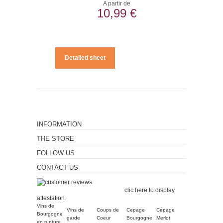
A partir de
10,99 €
Detailed sheet
INFORMATION
THE STORE
FOLLOW US
CONTACT US
Merchant approved by
Guaranteed Reviews Company,
clic here to display
attestation
.
Vins de
Vins de
Coups de
Cepage
Cépage
Bourgogne
garde
Coeur
Bourgogne
Merlot
en rupture